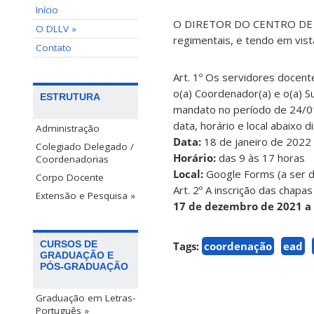
Início
O DIRETOR DO CENTRO DE CO
O DLLV »
regimentais, e tendo em vis
Contato
Art. 1º Os servidores docen
o(a) Coordenador(a) e o(a) 
ESTRUTURA
mandato no período de 24/0
data, horário e local abaixo d
Administração
Data:
18 de janeiro de 2022 (
Colegiado Delegado /
Horário:
das 9 às 17 horas
Coordenadorias
Local:
Google Forms (a ser d
Corpo Docente
Art. 2º A inscrição das chapa
Extensão e Pesquisa »
17 de dezembro de 2021 a 
CURSOS DE
Tags:
coordenação
ead
GRADUAÇÃO E
PÓS-GRADUAÇÃO
Graduação em Letras-
Português »