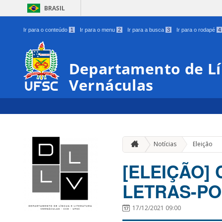
BRASIL
Ir para o conteúdo
1
Ir para o menu
2
Ir para a busca
3
Ir para o rodapé
4
Departamento de Lí
Vernáculas
Notícias
Eleição
[ELEIÇÃO]
LETRAS-P
17/12/2021 09:00