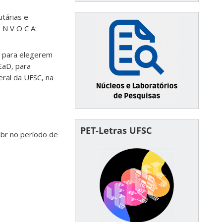
tárias e
 N V O C A:
s para elegerem
EaD, para
ral da UFSC, na
PET-Letras UFSC
.br no período de