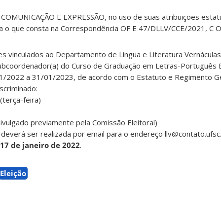
MUNICAÇÃO E EXPRESSÃO, no uso de suas atribuições estatu
ta o que consta na Correspondência OF E 47/DLLV/CCE/2021, C O
tes vinculados ao Departamento de Língua e Literatura Vernácula
Subcoordenador(a) do Curso de Graduação em Letras-Português 
1/2022 a 31/01/2023, de acordo com o Estatuto e Regimento Ge
iscriminado:
terça-feira)
ivulgado previamente pela Comissão Eleitoral)
s deverá ser realizada por email para o endereço llv@contato.ufsc
17 de janeiro de 2022
.
Eleição